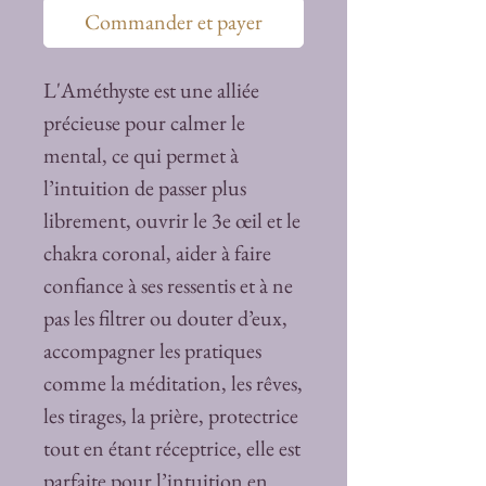
Commander et payer
L'Améthyste est une alliée
précieuse pour calmer le
mental, ce qui permet à
l’intuition de passer plus
librement, ouvrir le 3e œil et le
chakra coronal, aider à faire
confiance à ses ressentis et à ne
pas les filtrer ou douter d’eux,
accompagner les pratiques
comme la méditation, les rêves,
les tirages, la prière, protectrice
tout en étant réceptrice, elle est
parfaite pour l’intuition en