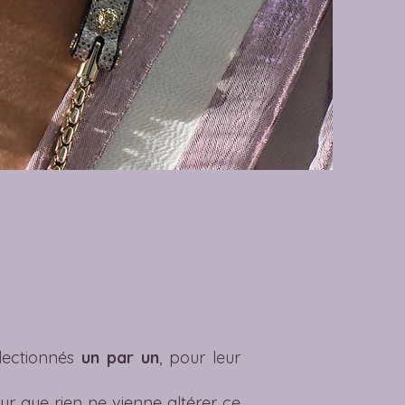
électionnés
un par un
, pour leur
ur que rien ne vienne altérer ce