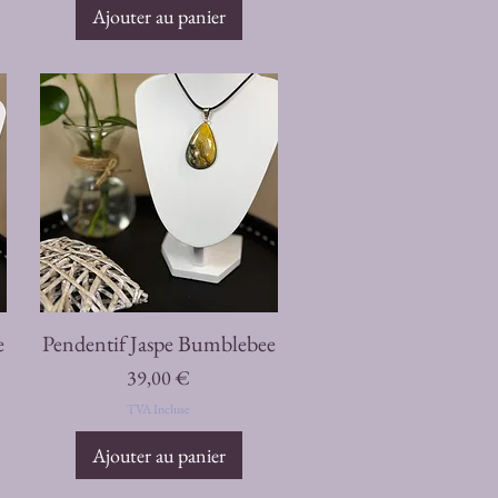
Ajouter au panier
Aperçu rapide
e
Pendentif Jaspe Bumblebee
Prix
39,00 €
TVA Incluse
Ajouter au panier