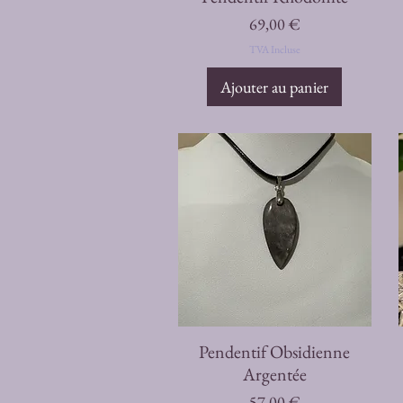
Prix
69,00 €
TVA Incluse
Ajouter au panier
Aperçu rapide
Pendentif Obsidienne
Argentée
Prix
57,00 €