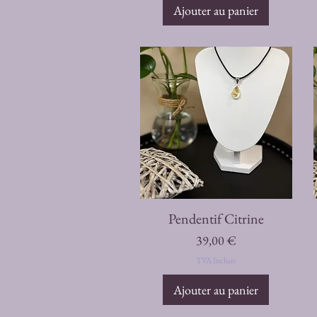
Ajouter au panier
Aperçu rapide
Pendentif Citrine
Prix
39,00 €
TVA Incluse
Ajouter au panier