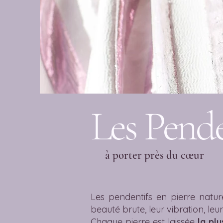
Les Pende
à porter près du cœur
Les pendentifs en pierre nature
beauté brute, leur vibration, leu
Chaque pierre est laissée
la plu