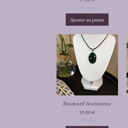
TVA Incluse
Ajouter au panier
Aperçu rapide
Pendentif Aventurine
Prix
39,00 €
TVA Incluse