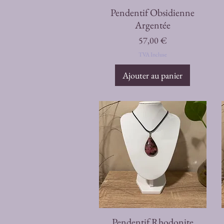
Aperçu rapide
Pendentif Obsidienne
Argentée
Prix
57,00 €
TVA Incluse
Ajouter au panier
Aperçu rapide
Pendentif Rhodonite