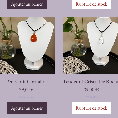
Ajouter au panier
Rupture de stock
Aperçu rapide
Aperçu rapide
Pendentif Cornaline
Pendentif Cristal De Roch
Prix
Prix
39,00 €
39,00 €
TVA Incluse
TVA Incluse
Ajouter au panier
Rupture de stock