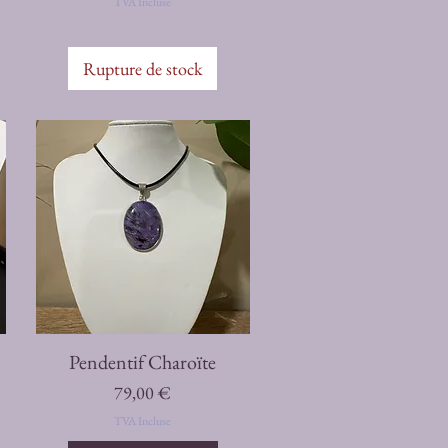
TVA Incluse
Rupture de stock
Aperçu rapide
Pendentif Charoïte
Prix
79,00 €
TVA Incluse