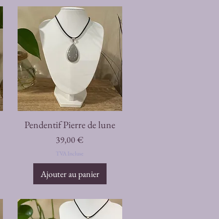
Aperçu rapide
Pendentif Pierre de lune
Prix
39,00 €
TVA Incluse
Ajouter au panier