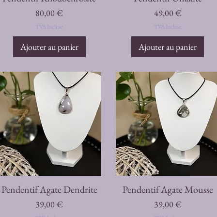
Prix
Prix
80,00 €
49,00 €
TVA Incluse
TVA Incluse
Ajouter au panier
Ajouter au panier
Aperçu rapide
Aperçu rapide
Pendentif Agate Dendrite
Pendentif Agate Mousse
Prix
Prix
39,00 €
39,00 €