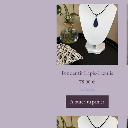
Aperçu rapide
Pendentif Lapis-Lazulis
Prix
79,00 €
TVA Incluse
Ajouter au panier