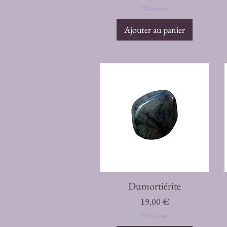
TVA Incluse
Ajouter au panier
Aperçu rapide
Dumortiérite
Prix
19,00 €
TVA Incluse