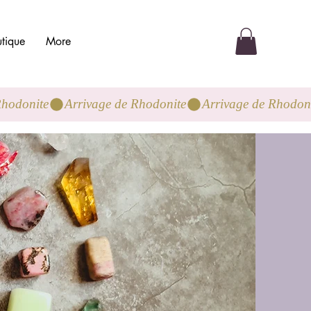
tique
More