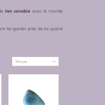
de
lien sensible
avec le monde
ent les garder près de toi quand
Trier par