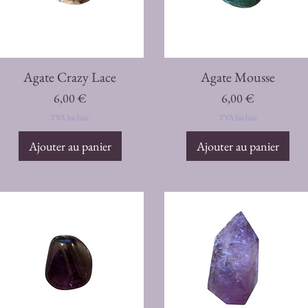
Aperçu rapide
Aperçu rapide
Agate Crazy Lace
Agate Mousse
Prix
Prix
6,00 €
6,00 €
TVA Incluse
TVA Incluse
Ajouter au panier
Ajouter au panier