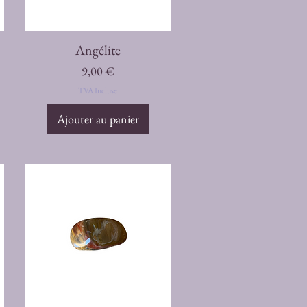
Aperçu rapide
Angélite
Prix
9,00 €
TVA Incluse
Ajouter au panier