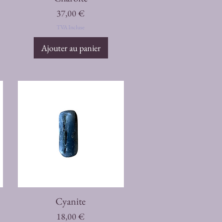
Prix
37,00 €
TVA Incluse
Ajouter au panier
Aperçu rapide
Cyanite
Prix
18,00 €