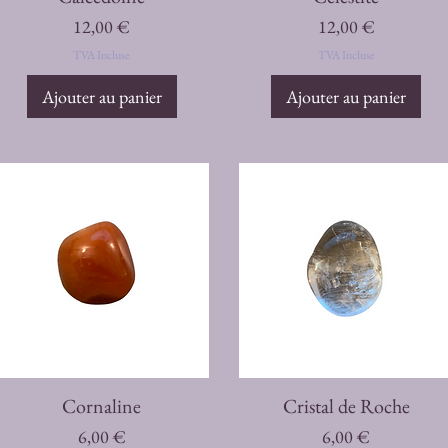
Prix
Prix
12,00 €
12,00 €
TVA Incluse
TVA Incluse
Ajouter au panier
Ajouter au panier
Aperçu rapide
Aperçu rapide
Cornaline
Cristal de Roche
Prix
Prix
6,00 €
6,00 €