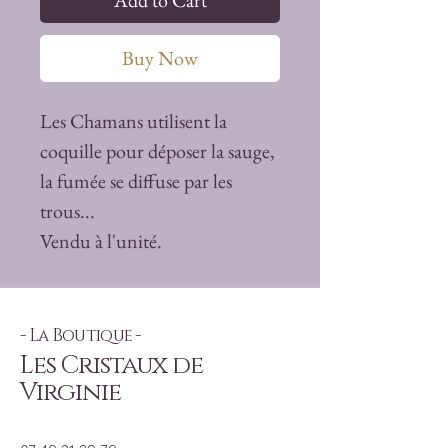
Add to Cart
Buy Now
Les Chamans utilisent la
coquille pour déposer la sauge,
la fumée se diffuse par les
trous...
Vendu à l'unité.
- La Boutique -
Les Cristaux de
Virginie