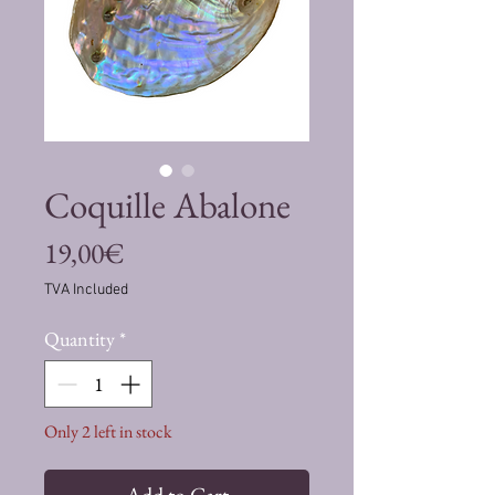
Coquille Abalone
Price
19,00€
TVA Included
Quantity
*
Only 2 left in stock