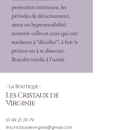
protection intérieure, les
périodes de déracinement,
stress ou hypersensibilité,
soutenir celles et ceux qui ont
tendance à “décoller”, à fuir le
présent ou à se dissocier.
Bracelet vendu à l'unité.
- La Boutique -
Les Cristaux de
Virginie
07 49 21 29 79
lescristauxdevirginie@gmail.com