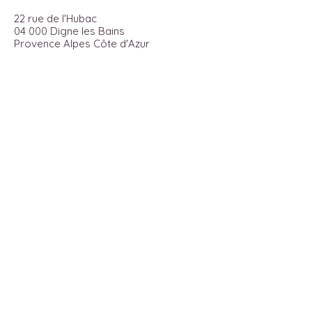
22 rue de l'Hubac
04 000 Digne les Bains
Provence Alpes Côte d'Azur
Ouvert UNIQUEMENT Sur RDV
du lundi au vendredi
de 14h00 à 18h00
Pour recevoir toutes les actualités
du moment