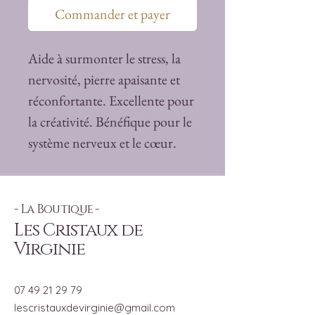
Commander et payer
Aide à surmonter le stress, la
nervosité, pierre apaisante et
réconfortante. Excellente pour
la créativité. Bénéfique pour le
système nerveux et le cœur.
- La Boutique -
Les Cristaux de
Virginie
07 49 21 29 79
lescristauxdevirginie@gmail.com