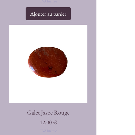
TVA Incluse
Ajouter au panier
Galet Jaspe Rouge
Prix
12,00 €
TVA Incluse