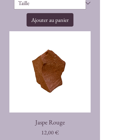
Ajouter au panier
Jaspe Rouge
Prix
12,00 €