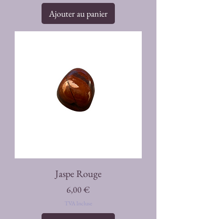
Ajouter au panier
Jaspe Rouge
Prix
6,00 €
TVA Incluse