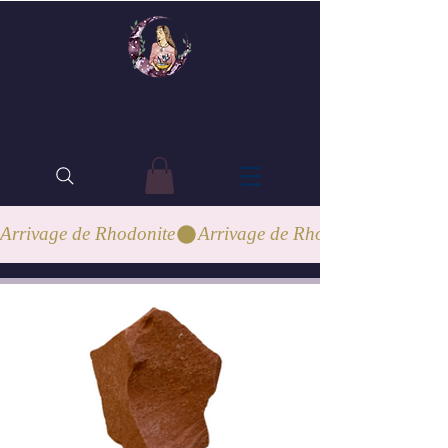
Les Cristaux
de Virginie
Arrivage de Rhodonite