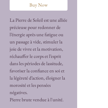
Buy Now
La Pierre de Soleil est une alliée
précieuse pour redonner de
l’énergie après une fatigue ou
un passage à vide, stimuler la
joie de vivre et la motivation,
réchauffer le corps et l’esprit
dans les périodes de lassitude,
favoriser la confiance en soi et
la légèreté d’action, éloigner la
morosité et les pensées
négatives.
Pierre brute vendue à l'unité.