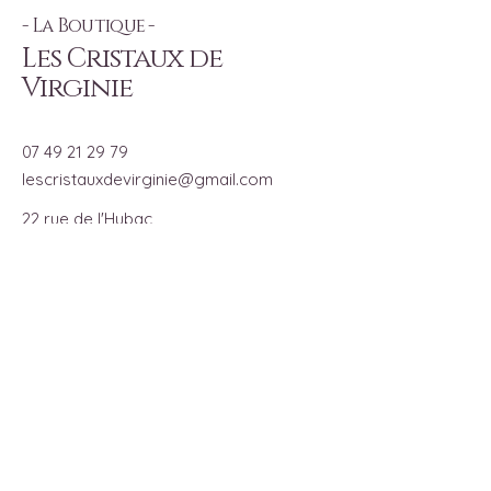
- La Boutique -
Les Cristaux de
Virginie
07 49 21 29 79
lescristauxdevirginie@gmail.com
22 rue de l'Hubac
04 000 Digne les Bains
Provence Alpes Côte d'Azur
Ouvert UNIQUEMENT Sur RDV
du lundi au vendredi
de 14h00 à 18h00
Pour recevoir toutes les actualités