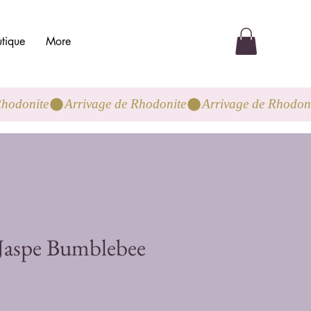
tique
More
 Jaspe Bumblebee