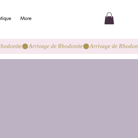
tique
More