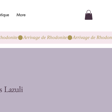
tique
More
s Lazuli