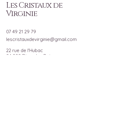
Les Cristaux de
Virginie
07 49 21 29 79
lescristauxdevirginie@gmail.com
22 rue de l'Hubac
04 000 Digne les Bains
Provence Alpes Côte d'Azur
Ouvert UNIQUEMENT Sur RDV
du lundi au vendredi
de 14h00 à 18h00
Pour recevoir toutes les actualités
du moment