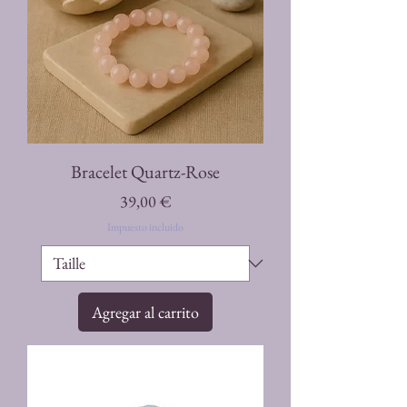
Bracelet Quartz-Rose
Precio
39,00 €
Impuesto incluido
Agregar al carrito