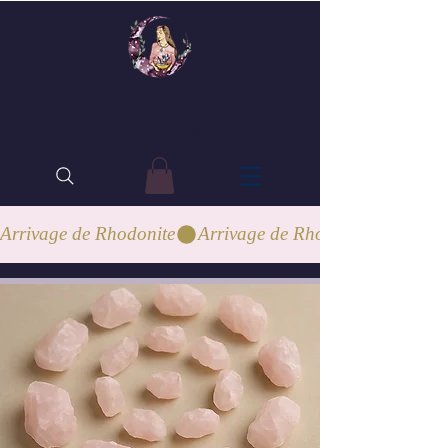
Les Cristaux
de Virginie
Arrivage de Rhodonite