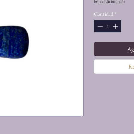
Impuesto incluido
Cantidad
*
Agr
Re