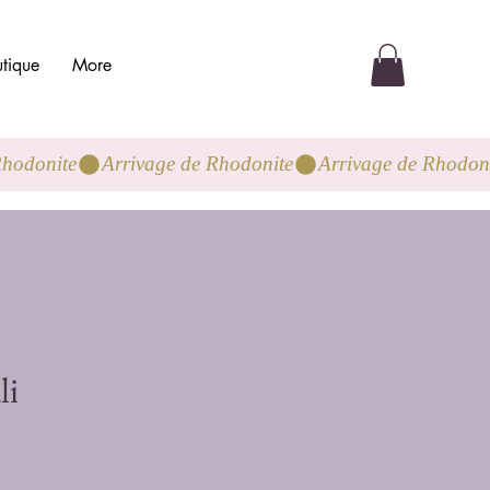
tique
More
li
o