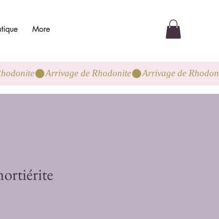
tique
More
ortiérite
o