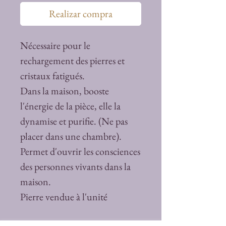
Realizar compra
Nécessaire pour le
rechargement des pierres et
cristaux fatigués.
Dans la maison, booste
l'énergie de la pièce, elle la
dynamise et purifie. (Ne pas
placer dans une chambre).
Permet d'ouvrir les consciences
des personnes vivants dans la
maison.
Pierre vendue à l'unité