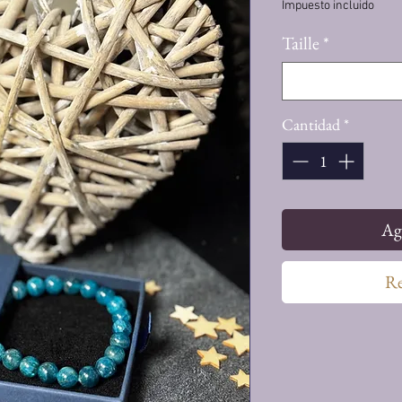
Impuesto incluido
Taille
*
Elegir
Cantidad
*
Agr
Re