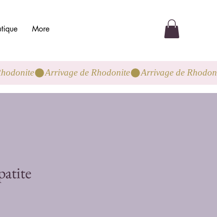
tique
More
patite
o