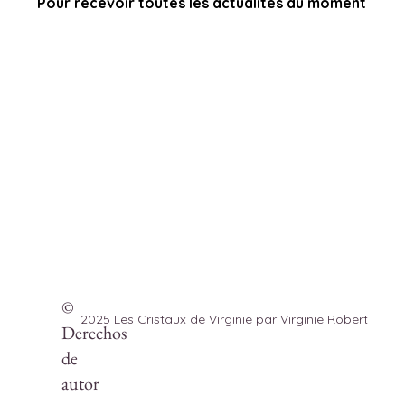
Pour recevoir toutes les actualités du moment
©
2025 Les Cristaux de Virginie
par Virginie Robert
Derechos
de
autor