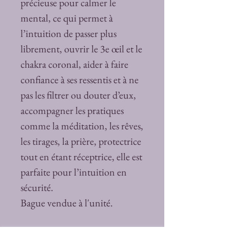
précieuse pour calmer le
mental, ce qui permet à
l’intuition de passer plus
librement, ouvrir le 3e œil et le
chakra coronal, aider à faire
confiance à ses ressentis et à ne
pas les filtrer ou douter d’eux,
accompagner les pratiques
comme la méditation, les rêves,
les tirages, la prière, protectrice
tout en étant réceptrice, elle est
parfaite pour l’intuition en
sécurité.
Bague vendue à l'unité.