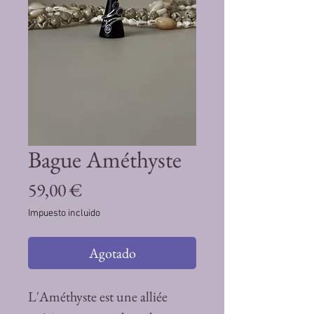
Bague Améthyste
Precio
59,00 €
Impuesto incluido
Agotado
L'Améthyste est une alliée