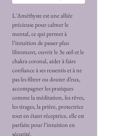
L'Améthyste est une alliée
précieuse pour calmer le
mental, ce qui permet à
l’intuition de passer plus
librement, ouvrir le 3e œil et le
chakra coronal, aider à faire
confiance à ses ressentis et à ne
pas les filtrer ou douter d’eux,
accompagner les pratiques
comme la méditation, les rêves,
les tirages, la prière, protectrice
tout en étant réceptrice, elle est
parfaite pour l’intuition en
sécurité.